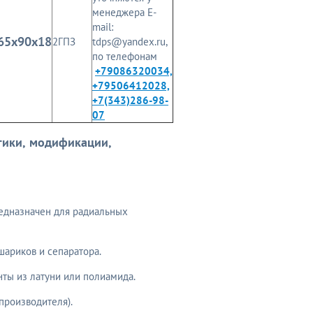
менеджера E-
mail:
65x90x18
2ГПЗ
tdps@yandex.ru,
по телефонам
+79086320034,
+79506412028,
+7(343)286-98-
07
тики, модификации,
редназначен для радиальных
 шариков и сепаратора.
нты из латуни или полиамида.
 производителя).