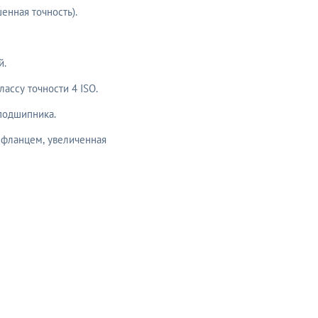
нная точность).
й.
ассу точности 4 ISO.
подшипника.
 фланцем, увеличенная