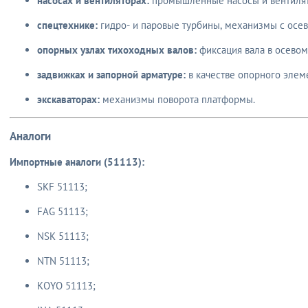
насосах и вентиляторах:
промышленные насосы и вентиля
спецтехнике:
гидро- и паровые турбины, механизмы с осев
опорных узлах тихоходных валов:
фиксация вала в осевом
задвижках и запорной арматуре:
в качестве опорного элем
экскаваторах:
механизмы поворота платформы.
Аналоги
Импортные аналоги (51113):
SKF 51113;
FAG 51113;
NSK 51113;
NTN 51113;
KOYO 51113;