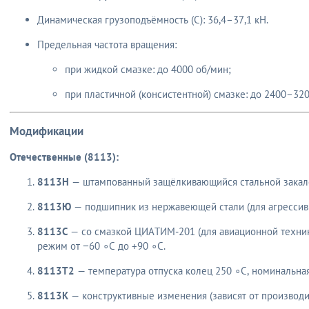
Динамическая грузоподъёмность (C): 36,4–37,1 кН.
Предельная частота вращения:
при жидкой смазке: до 4000 об/мин;
при пластичной (консистентной) смазке: до 2400–320
Модификации
Отечественные (8113):
8113Н
— штампованный защёлкивающийся стальной закал
8113Ю
— подшипник из нержавеющей стали (для агрессив
8113С
— со смазкой ЦИАТИМ‑201 (для авиационной техни
режим от −60 ∘C до +90 ∘C.
8113Т2
— температура отпуска колец 250 ∘C, номинальная
8113К
— конструктивные изменения (зависят от производи