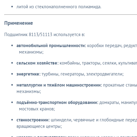
литой из стеклонаполненного полиамида.
Применение
Подшипник 8113/51113 используется в:
автомобильной промышленности:
коробки передач, редук
механизмы;
сельском хозяйстве:
комбайны, тракторы, сеялки, культива
энергетике:
турбины, генераторы, электродвигатели;
металлургии и тяжёлом машиностроении:
прокатные станы
механизмы;
подъёмно‑транспортном оборудовании:
домкраты, манипул
мостовых кранов;
станкостроении:
шпиндели, червячные и глобоидные перед
вращающиеся центры;