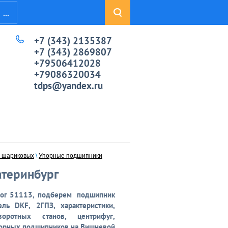
...
+7 (343) 2135387
+7 (343) 2869807
+79506412028
+79086320034
tdps@yandex.ru
х шариковых
\
Упорные подшипники
атеринбург
лог
51113,
подберем подшипник
ль DKF, 2ГПЗ, характеристики,
ротных станов, центрифуг,
порных подшипников на Вишневой