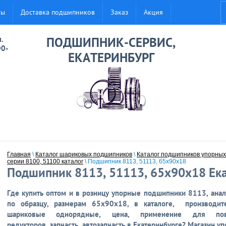
ты
Доставка подшипников
Заказ
Акция
.
ПОДШИПНИК-СЕРВИС,
00-
ЕКАТЕРИНБУРГ
Главная
\
Каталог шариковых подшипников
\
Каталог подшипников упорны
серии 8100, 51100 каталог
\ Подшипник 8113, 51113, 65x90x18
Подшипник 8113, 51113, 65x90x18 Ек
Где купить
оптом и в розницу
упорные подшипник
и 8113,
ана
по образцу, размерам
65x90x18
,
в каталоге,
производите
шариковые однорядные,
ц
ена, применение для
пово
редукторов,
запчасть, автозапчасть
в Екатеринбурге
? Магазин у