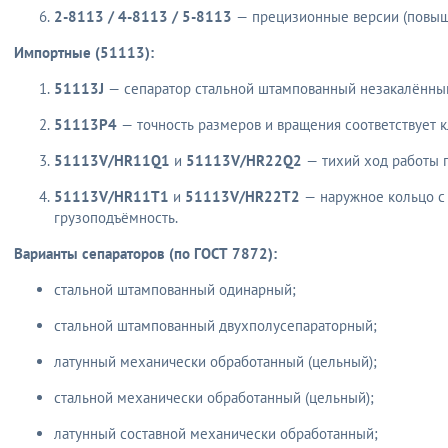
2-8113 / 4-8113 / 5-8113
— прецизионные версии (повыше
Импортные (51113):
51113J
— сепаратор стальной штампованный незакалённы
51113P4
— точность размеров и вращения соответствует кл
51113V/HR11Q1
и
51113V/HR22Q2
— тихий ход работы 
51113V/HR11T1
и
51113V/HR22T2
— наружное кольцо с
грузоподъёмность.
Варианты сепараторов (по ГОСТ 7872):
стальной штампованный одинарный;
стальной штампованный двухполусепараторный;
латунный механически обработанный (цельный);
стальной механически обработанный (цельный);
латунный составной механически обработанный;