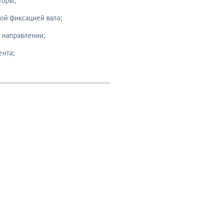
торы;
ой фиксацией вала;
 направлении;
ента;