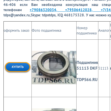
46-406
если Вам необходима консультация наш спе
телефонам
+79086320034, +79506412028, +7(343
tdps@yandex.ru,
Skype: tdpstdps, ICQ 468175328.
У нас можно ку
Номер
оформить заказ
Фото подшипника
Аналог
подшипника
Подшипник
51113 DKF
51113
-
TDPS66.RU