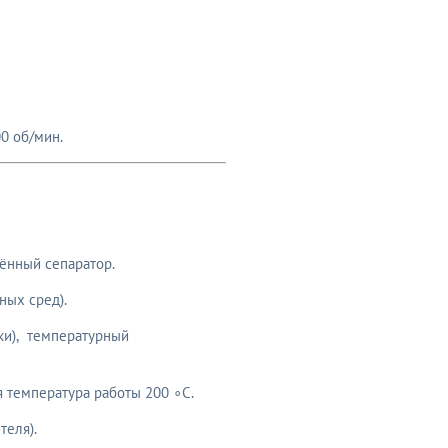
0 об/мин.
ённый сепаратор.
ных сред).
ки), температурный
 температура работы 200 ∘C.
теля).