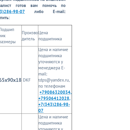
циалист готов вам помочь
по
)286-98-07
либо
E-mail:
пить:
Подшип
Произво
Цена
ник
дитель
подшипника
размеры
Цена и наличие
подшипника
уточняются у
менеджера E-
mail:
65x90x18
DKF
tdps@yandex.ru,
по телефонам
+79086320034,
+79506412028,
+7(343)286-98-
07
Цена и наличие
подшипника
уточняются у