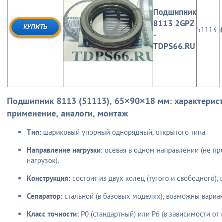
Подшипник
8113 2GPZ
51113
-
TDPS66.RU
Подшипник 8113 (51113), 65×90×18 мм: характерис
применение, аналоги, монтаж
Тип:
шариковый упорный однорядный, открытого типа.
Направление нагрузки:
осевая в одном направлении (не п
нагрузок).
Конструкция:
состоит из двух колец (тугого и свободного),
Сепаратор:
стальной (в базовых моделях), возможны вариа
Класс точности:
P0 (стандартный) или P6 (в зависимости от