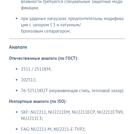
влажности требуются специальные защитные моди
фикации;
при ударных нагрузках предпочтительны модифика
ции с зазором C3 и латунным/
бронзовым сепаратором.
Аналоги
Отечественные аналоги (по ГОСТ):
2511 / 2511КМ;
102511;
76-32511Ю2Т (нержавеющая сталь, тепловой зазор).
Импортные аналоги (по ISO):
SKF: NU2211, NU2211EM, NU2211ECP, NU2211ETN9,
NU2211C3;
FAG: NU2211‑M, NU2211-E-TVP2;