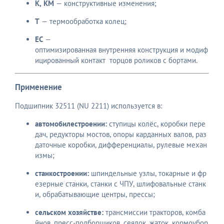
К, КМ
— конструктивные изменения;
Т
— термообработка колец;
EC
—
оптимизированная внутренняя конструкция и модиф
ицированный контакт торцов роликов с бортами.
Применение
Подшипник 32511 (NU 2211) используется в:
автомобилестроении:
ступицы колёс, коробки пере
дач, редукторы мостов, опоры карданных валов, раз
даточные коробки, дифференциалы, рулевые механ
измы;
станкостроении:
шпиндельные узлы, токарные и фр
езерные станки, станки с ЧПУ, шлифовальные станк
и, обрабатывающие центры, прессы;
сельском хозяйстве:
трансмиссии тракторов, комба
йнов, пресс‑подборщиков, сеялок, жаток, кормоубор