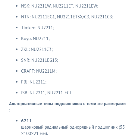
NSK: NU2211W, NU2211ET, NU2211EW;
NTN: NU2211EG1, NU2211ET3X/C3, NU2211C3;
Timken: NU2211;
Koyo: NU2211;
ZKL: NU2211C3;
SNR: NU2211EG15;
CRAFT: NU2211M;
FBJ: NU2211;
ISB: NU2211, NU2211-ECJ.
Альтернативные типы подшипников с теми же размерами
:
6211
—
шариковый радиальный однорядный подшипник (55
×100×21 мм),