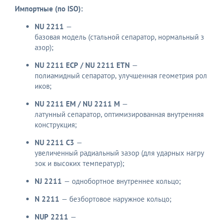
Импортные (по ISO):
NU 2211
—
базовая модель (стальной сепаратор, нормальный з
азор);
NU 2211 ECP / NU 2211 ETN
—
полиамидный сепаратор, улучшенная геометрия рол
иков;
NU 2211 EM / NU 2211 M
—
латунный сепаратор, оптимизированная внутренняя
конструкция;
NU 2211 C3
—
увеличенный радиальный зазор (для ударных нагру
зок и высоких температур);
NJ 2211
— однобортное внутреннее кольцо;
N 2211
— безбортовое наружное кольцо;
NUP 2211
—