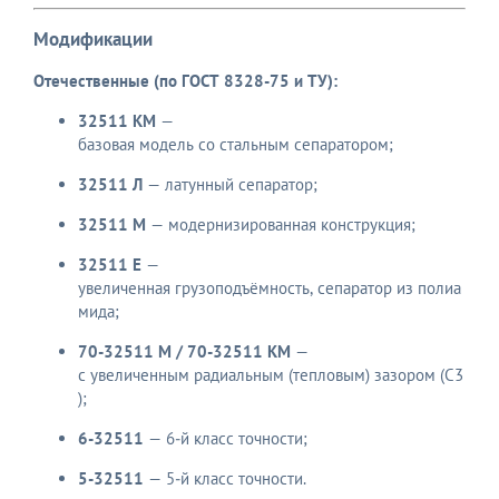
Модификации
Отечественные (по ГОСТ 8328-75 и ТУ):
32511 КМ
—
базовая модель со стальным сепаратором;
32511 Л
— латунный сепаратор;
32511 М
— модернизированная конструкция;
32511 Е
—
увеличенная грузоподъёмность, сепаратор из полиа
мида;
70-32511 М / 70-32511 КМ
—
с увеличенным радиальным (тепловым) зазором (C3
);
6-32511
— 6‑й класс точности;
5-32511
— 5‑й класс точности.