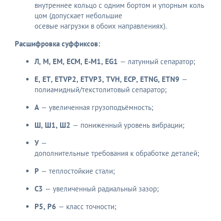
внутреннее кольцо с одним бортом и упорным коль
цом (допускает небольшие
осевые нагрузки в обоих направлениях).
Расшифровка суффиксов:
Л, M, EM, ECM, E-M1, EG1
— латунный сепаратор;
Е, ET, ETVP2, ETVP3, TVH, ECP, ETNG, ETN9
—
полиамидный/текстолитовый сепаратор;
А
— увеличенная грузоподъёмность;
Ш, Ш1, Ш2
— пониженный уровень вибрации;
У
—
дополнительные требования к обработке деталей;
Р
— теплостойкие стали;
C3
— увеличенный радиальный зазор;
P5, P6
— класс точности;