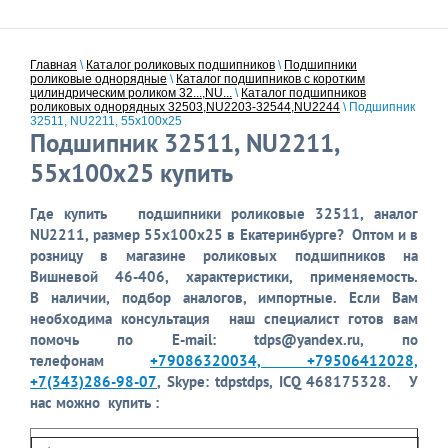
Главная
\
Каталог роликовых подшипников
\
Подшипники
роликовые однорядные
\
Каталог подшипников с коротким
цилиндрическим роликом 32...,NU...
\
Каталог подшипников
роликовых однорядных 32503,NU2203-32544,NU2244
\ Подшипник
32511, NU2211, 55x100x25
Подшипник 32511, NU2211,
55x100x25 купить
Где купить подшипники роликовые
32511, аналог
NU2211, размер 55x100x25 в Екатеринбурге?
Оптом и в
розницу в магазине роликовых подшипников на
Вишневой 46-406, характеристики, применяемость.
В
наличии, подбор аналогов, импортные. Если Вам
необходима консультация наш специалист готов вам
помочь по E-mail: tdps@yandex.ru, по
телефонам
+79086320034, +79506412028,
+7(343)286-98-07
, Skype: tdpstdps, ICQ 468175328. У
нас можно купить :