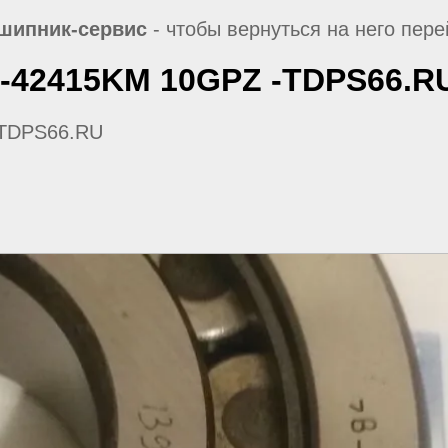
шипник-сервис
- чтобы вернуться на него пер
-42415KM 10GPZ -TDPS66.R
-TDPS66.RU