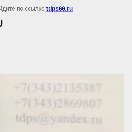
ейдите по ссылке
tdps66.ru
U